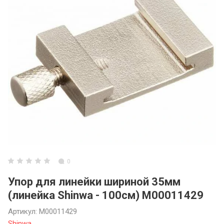
3ARM МАНИПУ
3ARM СЕРИЯ 6
3ARM ENCODE
Инструментал
0
Упор для линейки шириной 35мм
(линейка Shinwa - 100см) М00011429
Артикул:
М00011429
Shinwa