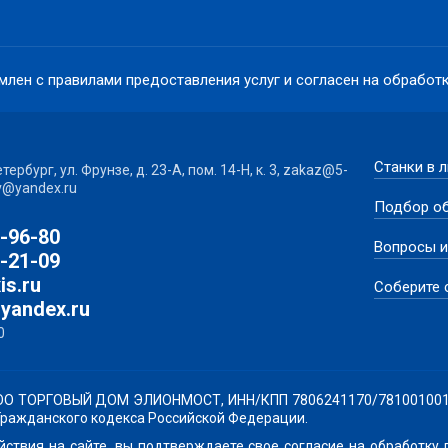
млен с правилами предоставления услуг и согласен на обрабо
Станки в 
ербург, ул. Фрунзе, д. 23-А, пом. 14-Н, к. 3, zakaz@5-
v@yandex.ru
Подбор о
3-96-80
Вопросы и
2-21-09
is.ru
Соберите
yandex.ru
0
О ТОРГОВЫЙ ДОМ ЭЛИОНМОСТ, ИНН/КПП 7806241170/781001001 нос
7 Гражданского кодекса Российской Федерации.
ствия на сайте, вы подтверждаете свое согласие на
обработку 