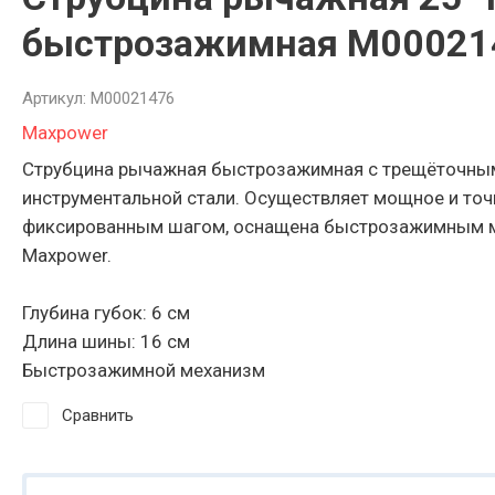
3ARM МАНИПУ
быстрозажимная М00021
3ARM СЕРИЯ 6
Артикул:
М00021476
3ARM ENCODE
Maxpower
Струбцина рычажная быстрозажимная с трещёточны
Инструментал
инструментальной стали. Осуществляет мощное и точ
фиксированным шагом, оснащена быстрозажимным м
Maxpower.
Глубина губок: 6 см
Длина шины: 16 см
Быстрозажимной механизм
Сравнить