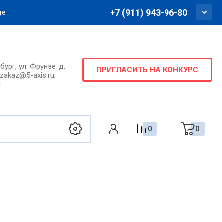
+7 (911) 943-96-80
ще
г
ург, ул. Фрунзе, д.
ПРИГЛАСИТЬ НА КОНКУРС
ки
, zakaz@5-axis.ru,
u
0
0