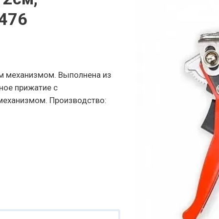
ЛЯТОР М5
476
R
м механизмом. Выполнена из
ьные головки
ное прижатие с
еханизмом. Производство: