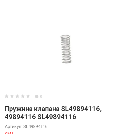
3ARM МАНИПУ
3ARM СЕРИЯ 6
3ARM ENCODE
Инструментал
0
Пружина клапана SL49894116,
49894116 SL49894116
Артикул:
SL49894116
KMT