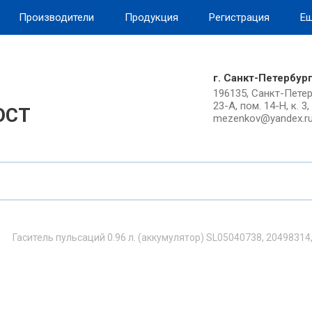
Производители
Продукция
Регистрация
Е
назад
назад
назад
назад
назад
г. Санкт-Петербур
196135, Санкт-Петерб
O
резьбы
вание
латы
 и лизинг
Патроны ROSCAMAT
Опции
Инструментальные голов
Плашки Лерки
Зенковка Зенкер
23-А, пом. 14-Н, к. 3
ОСТ
а
mezenkov@yandex.r
, R400, R500, R500
инные
аты
 Лизинг
ПАТРОНЫ ROSCAMAT
ОПЦИИ
Инструментальные головки
плашки лерки
зенковка зенкер
OSQUITO, R-TIGER,
SHARK
кер
OSCAMAT
Гаситель пульсаций 0.96 л. (аккумулятор) SL05040738, 20498314
CAMAT
.