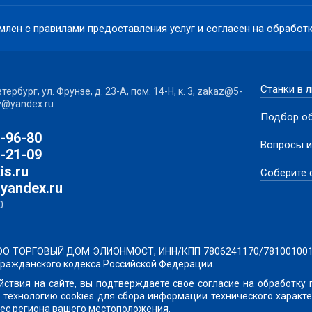
млен с правилами предоставления услуг и согласен на обрабо
Станки в 
ербург, ул. Фрунзе, д. 23-А, пом. 14-Н, к. 3, zakaz@5-
v@yandex.ru
Подбор о
3-96-80
Вопросы и
2-21-09
is.ru
Соберите
yandex.ru
0
О ТОРГОВЫЙ ДОМ ЭЛИОНМОСТ, ИНН/КПП 7806241170/781001001 нос
7 Гражданского кодекса Российской Федерации.
ствия на сайте, вы подтверждаете свое согласие на
обработку 
 технологию cookies для сбора информации технического харак
ес региона вашего местоположения.