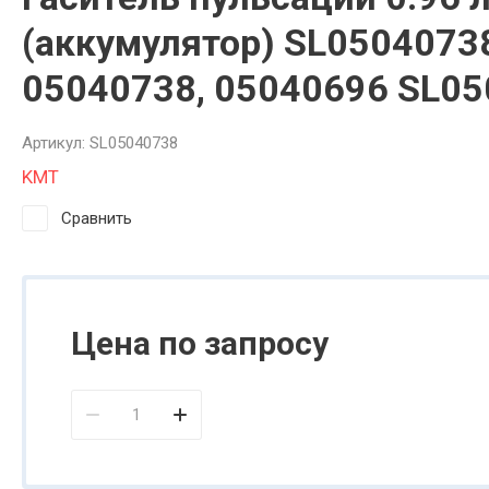
3ARM МАНИПУ
(аккумулятор) SL05040738
3ARM СЕРИЯ 6
05040738, 05040696 SL0
3ARM ENCODE
Артикул:
SL05040738
Инструментал
KMT
Сравнить
Цена по запросу