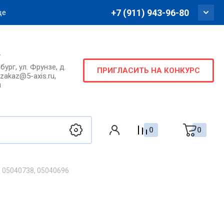
+7 (911) 943-96-80
ще
г
ург, ул. Фрунзе, д.
ПРИГЛАСИТЬ НА КОНКУРС
ки
, zakaz@5-axis.ru,
u
0
0
, 05040738, 05040696